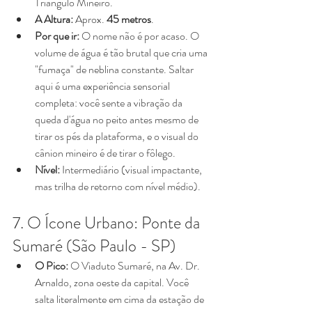
Triângulo Mineiro.
A Altura:
 Aprox. 
45 metros
.
Por que ir:
 O nome não é por acaso. O 
volume de água é tão brutal que cria uma 
"fumaça" de neblina constante. Saltar 
aqui é uma experiência sensorial 
completa: você sente a vibração da 
queda d'água no peito antes mesmo de 
tirar os pés da plataforma, e o visual do 
cânion mineiro é de tirar o fôlego.
Nível:
 Intermediário (visual impactante, 
mas trilha de retorno com nível médio).
7. O Ícone Urbano: Ponte da 
Sumaré (São Paulo - SP)
O Pico:
 O Viaduto Sumaré, na Av. Dr. 
Arnaldo, zona oeste da capital. Você 
salta literalmente em cima da estação de 