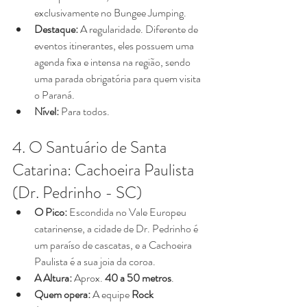
exclusivamente no Bungee Jumping.
Destaque:
 A regularidade. Diferente de 
eventos itinerantes, eles possuem uma 
agenda fixa e intensa na região, sendo 
uma parada obrigatória para quem visita 
o Paraná.
Nível:
 Para todos.
4. O Santuário de Santa 
Catarina: Cachoeira Paulista 
(Dr. Pedrinho - SC)
O Pico:
 Escondida no Vale Europeu 
catarinense, a cidade de Dr. Pedrinho é 
um paraíso de cascatas, e a Cachoeira 
Paulista é a sua joia da coroa.
A Altura:
 Aprox. 
40 a 50 metros
.
Quem opera:
 A equipe 
Rock 