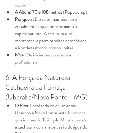
rocha.
A Altura:
70 e 108 metros
 (Rope Jump).
Por que ir:
 É o salto mais técnico e 
visualmente impactante próximo à 
capital paulista. A estrutura que 
montamos lá permite saltos acrobáticos 
e é onde testamos nossos limites.
Nível:
 De iniciantes corajosos a 
profissionais.
6. A Força da Natureza: 
Cachoeira da Fumaça 
(Uberaba/Nova Ponte - MG)
O Pico:
 Localizada na divisa entre 
Uberaba e Nova Ponte, esta é uma das 
queridinhas do Triângulo Mineiro, sendo 
a cachoeira com maior vazão de água do 