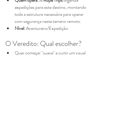
Quem opera:
 A 
Rope Trips
 organiza 
expedições para este destino, montando 
toda a estrutura necessária para operar 
com segurança neste terreno remoto.
Nível:
 Aventureiro/Expedição.
O Veredito: Qual escolher?
Quer começar "suave" e curtir um visual 
rural? 
Ponte do Esqueleto.
Quer natureza bruta e água? 
Cachoeira 
Can Can.
Está no Sul e quer o clássico Bungee? 
Master Jump.
Está em SC e quer vibe de cachoeira? 
Rock Jump.
Quer o desafio técnico supremo em SP? 
Pedreira do Dib (Rope Trips).
Quer sentir a vibração de uma queda 
d'água gigante no coração de Minas? 