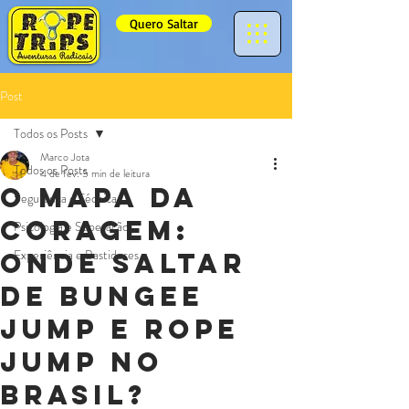
Quero Saltar
Post
Todos os Posts
Marco Jota
Todos os Posts
4 de fev.
5 min de leitura
O Mapa da
Segurança e Técnica
Coragem:
Psicologia e Superação
Experiência e Bastidores
Onde saltar
de Bungee
Jump e Rope
Jump no
Brasil?