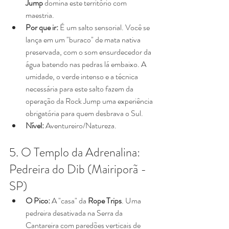
Jump
 domina este território com 
maestria.
Por que ir:
 É um salto sensorial. Você se 
lança em um "buraco" de mata nativa 
preservada, com o som ensurdecedor da 
água batendo nas pedras lá embaixo. A 
umidade, o verde intenso e a técnica 
necessária para este salto fazem da 
operação da Rock Jump uma experiência 
obrigatória para quem desbrava o Sul.
Nível:
 Aventureiro/Natureza.
5. O Templo da Adrenalina: 
Pedreira do Dib (Mairiporã - 
SP)
O Pico:
 A "casa" da 
Rope Trips
. Uma 
pedreira desativada na Serra da 
Cantareira com paredões verticais de 