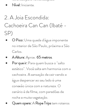
Nível:
 Iniciante.
2. A Joia Escondida: 
Cachoeira Can Can (Ibaté - 
SP)
O Pico:
 Uma queda d'água imponente 
no interior de São Paulo, próxima a São 
Carlos.
A Altura:
 Aprox.
 65 metros
.
Por que ir:
 Para quem busca o "salto 
estético". Você salta em harmonia com a 
cachoeira. A sensação de cair vendo a 
água despencar ao seu lado é uma 
conexão única com a natureza. O 
cenário é de filme, com paredões de 
rocha e muita vegetação.
Quem opera:
 A 
Rope Trips
 tem roteiros 