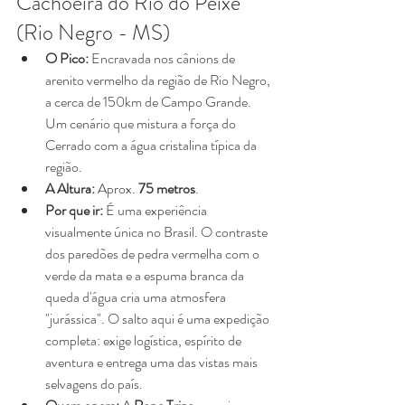
Cachoeira do Rio do Peixe 
(Rio Negro - MS)
O Pico:
 Encravada nos cânions de 
arenito vermelho da região de Rio Negro, 
a cerca de 150km de Campo Grande. 
Um cenário que mistura a força do 
Cerrado com a água cristalina típica da 
região.
A Altura:
 Aprox. 
75 metros
.
Por que ir:
 É uma experiência 
visualmente única no Brasil. O contraste 
dos paredões de pedra vermelha com o 
verde da mata e a espuma branca da 
queda d'água cria uma atmosfera 
"jurássica". O salto aqui é uma expedição 
completa: exige logística, espírito de 
aventura e entrega uma das vistas mais 
selvagens do país.