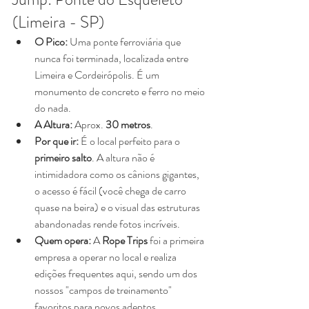
(Limeira - SP)
O Pico:
 Uma ponte ferroviária que 
nunca foi terminada, localizada entre 
Limeira e Cordeirópolis. É um 
monumento de concreto e ferro no meio 
do nada.
A Altura:
 Aprox. 
30 metros
.
Por que ir:
 É o local perfeito para o 
primeiro salto
. A altura não é 
intimidadora como os cânions gigantes, 
o acesso é fácil (você chega de carro 
quase na beira) e o visual das estruturas 
abandonadas rende fotos incríveis.
Quem opera:
 A 
Rope Trips
 foi a primeira 
empresa a operar no local e realiza 
edições frequentes aqui, sendo um dos 
nossos "campos de treinamento" 
favoritos para novos adeptos.