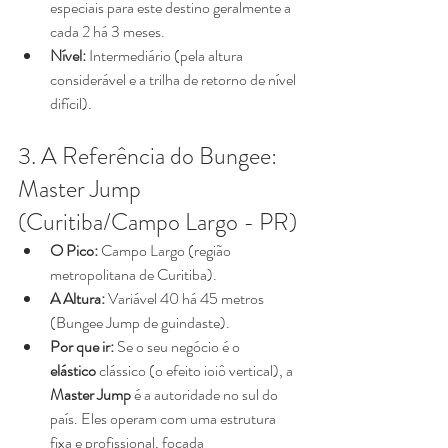
especiais para este destino geralmente a 
cada 2 há 3 meses.
Nível:
 Intermediário (pela altura 
considerável e a trilha de retorno de nível 
difícil).
3. A Referência do Bungee: 
Master Jump 
(Curitiba/Campo Largo - PR)
O Pico:
 Campo Largo (região 
metropolitana de Curitiba).
A Altura:
 Variável 40 há 45 metros 
(Bungee Jump de guindaste).
Por que ir:
 Se o seu negócio é o 
elástico
 clássico (o efeito ioiô vertical), a 
Master Jump
 é a autoridade no sul do 
país. Eles operam com uma estrutura 
fixa e profissional, focada 