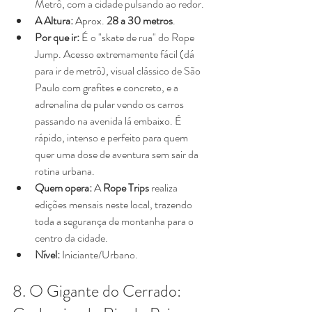
Metrô, com a cidade pulsando ao redor.
A Altura:
 Aprox. 
28 a 30 metros
.
Por que ir:
 É o "skate de rua" do Rope 
Jump. Acesso extremamente fácil (dá 
para ir de metrô), visual clássico de São 
Paulo com grafites e concreto, e a 
adrenalina de pular vendo os carros 
passando na avenida lá embaixo. É 
rápido, intenso e perfeito para quem 
quer uma dose de aventura sem sair da 
rotina urbana.
Quem opera:
 A 
Rope Trips
 realiza 
edições mensais neste local, trazendo 
toda a segurança de montanha para o 
centro da cidade.
Nível:
 Iniciante/Urbano.
8. O Gigante do Cerrado: 