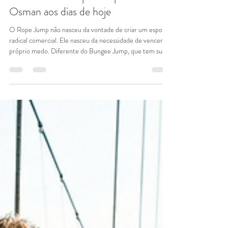
A História do Rope Jump: De Dan
Osman aos dias de hoje
O Rope Jump não nasceu da vontade de criar um esporte
radical comercial. Ele nasceu da necessidade de vencer o
próprio medo. Diferente do Bungee Jump, que tem suas
raízes em rituais tribais de passagem na Ilha de
Pentecostes e foi comercializado por neozelandeses nos
anos 80, o Rope Jump tem uma alma puramente
montanhista. Ele é a evolução natural do alpinismo, da
física e da busca insaciável pela liberdade. Para entender a
alma da nossa empresa e o que você sente quando está