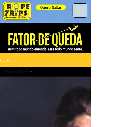
Quero Saltar
BLOG
Todos os Posts
Todos os Posts
Segurança e
Técnica
Psicologia e
Superação
Experiência e