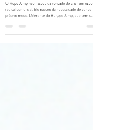
A História do Rope Jump: De Dan
Osman aos dias de hoje
O Rope Jump não nasceu da vontade de criar um esporte
radical comercial. Ele nasceu da necessidade de vencer o
próprio medo. Diferente do Bungee Jump, que tem suas
raízes em rituais tribais de passagem na Ilha de
Pentecostes e foi comercializado por neozelandeses nos
anos 80, o Rope Jump tem uma alma puramente
montanhista. Ele é a evolução natural do alpinismo, da
física e da busca insaciável pela liberdade. Para entender a
alma da nossa empresa e o que você sente quando está