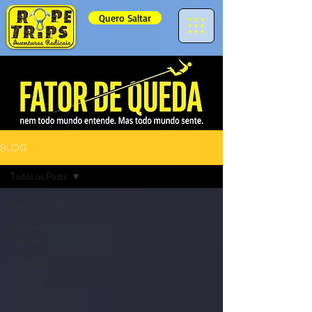
Quero Saltar
BLOG
Todos os Posts
Todos os Posts
Segurança e
Técnica
Psicologia e
Superação
Experiência e