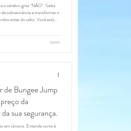
e o cérebro grita "NÃO". Saiba
 de sobrevivência e transformar o
ndos antes do salto. Você está
trutor checou os mosquetões. A
. Nesse exato momento, seu
segurando você; ele só sabe que
 p
ar de Bungee Jump
preço da
r da sua segurança.
ção em cânions. Entenda como é