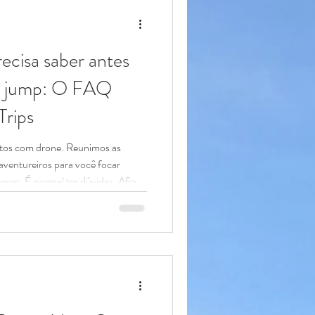
ecisa saber antes
e jump: O FAQ
Trips
tos com drone. Reunimos as
ventureiros para você focar
gem. É normal ter dúvidas. Afinal,
e jogar de uma ponte ou de uma
ndimento e garantir que você
eparado, respondemos abaixo as
 nosso WhatsApp. 📅 Logística e
s saltos? A R