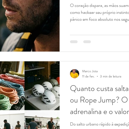
O coração dispara, as mãos suam 
como hackear seu próprio instinto
pânico em foco absoluto nos segu
com a cadeirinha ajustada. O ins
contagem regressiva vai começar
cérebro primitivo (a Amígdala) sequestra sua razão. Ele não sabe
que existe uma corda certificada 
você está na beira de um abismo e
Marco Jota
11 de fev.
3 min de leitura
Quanto custa salt
ou Rope Jump? O 
adrenalina e o valo
Do salto urbano rápido à expedi