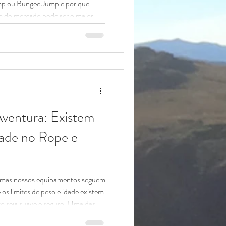
p ou Bungee Jump e por que
xo do mercado pode ser o maior
ê um vídeo de 15 segundos no
orda, uma ponte e um grito. Mas
a pergunta é inevitável: "Por que
ditamos na transparência radical.
cia ape
ventura: Existem
idade no Rope e
, mas nossos equipamentos seguem
 os limites de peso e idade existem
to seja suave e seguro. Uma das
o WhatsApp é: "Tenho X anos e