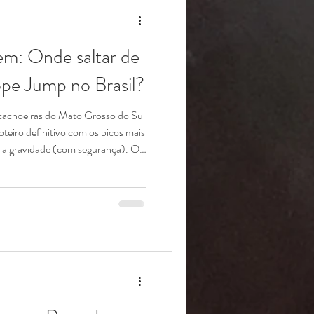
m: Onde saltar de
pe Jump no Brasil?
cachoeiras do Mato Grosso do Sul
teiro definitivo com os picos mais
ar a gravidade (com segurança). O
ravidade. Se você já decidiu que vai
bre segurança), a próxima pergunta
letamente a experiência. Pular
a vibe "urbex" (exploração