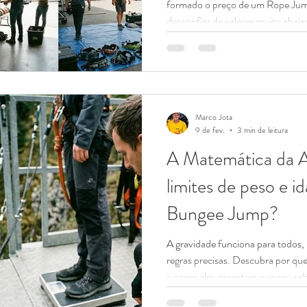
formado o preço de um Rope Jum
desconfiar de valores muito abai
risco da sua vida. Quando você v
Instagram, parece simples: uma c
quando você recebe o orçamento, 
custa isso?" Na Rope Trips , acre
O valor do seu ingresso não finan
Marco Jota
9 de fev.
3 min de leitura
A Matemática da A
limites de peso e 
Bungee Jump?
A gravidade funciona para todos
regras precisas. Descubra por que
e como eles garantem que seu sal
dúvidas mais frequentes no noss