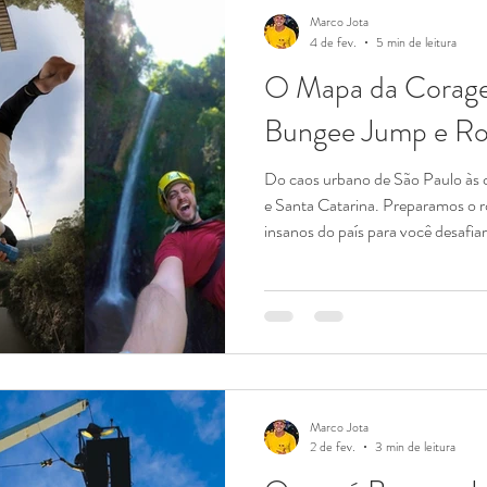
Marco Jota
4 de fev.
5 min de leitura
O Mapa da Corage
Bungee Jump e Ro
Do caos urbano de São Paulo às 
e Santa Catarina. Preparamos o ro
insanos do país para você desafi
Brasil é um terreno fértil para a g
saltar (e já leu nossos artigos so
é: Onde? Cada cenário muda comp
de uma ponte abandonada tem um
urbana); pular de uma
Marco Jota
2 de fev.
3 min de leitura