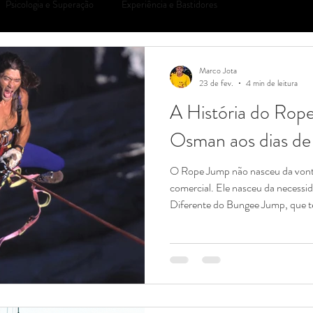
Psicologia e Superação
Experiência e Bastidores
Marco Jota
23 de fev.
4 min de leitura
A História do Ro
Osman aos dias de
O Rope Jump não nasceu da vonta
comercial. Ele nasceu da necessi
Diferente do Bungee Jump, que tem
passagem na Ilha de Pentecostes e
neozelandeses nos anos 80, o R
montanhista. Ele é a evolução natu
busca insaciável pela liberdade. 
empresa e o que você sente quan