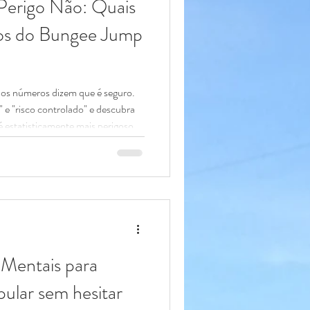
Perigo Não: Quais
scos do Bungee Jump
 os números dizem que é seguro.
" e "risco controlado" e descubra
o é estatisticamente mais perigoso
os ser diretos: quando você está
ro primitivo está gritando que você
ão biológica natural. A pergunta
o, porém, é: "Isso é perigoso ou
 Mentais para
ular sem hesitar