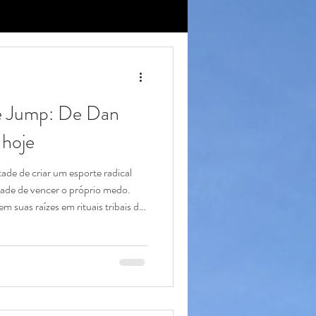
pe Jump: De Dan
 hoje
de de criar um esporte radical
dade de vencer o próprio medo.
 suas raízes em rituais tribais de
 foi comercializado por
ope Jump tem uma alma puramente
ral do alpinismo, da física e da
Para entender a alma da nossa
do está