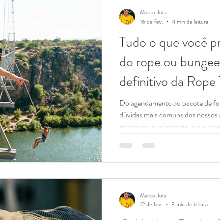
Marco Jota
16 de fev.
4 min de leitura
Tudo o que você pr
do rope ou bunge
definitivo da Rope 
Do agendamento ao pacote de fo
dúvidas mais comuns dos nossos a
apenas no que importa: a sua cora
não é todo dia que você decide s
cachoeira. Para agilizar o seu ate
chegue no dia do evento 100% pr
perguntas que mais recebemos em
Localização 1. Onde acontecem o
Marco Jota
12 de fev.
3 min de leitura