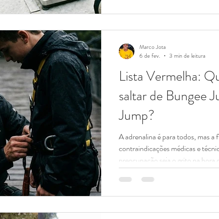
peso Y quilos. Posso saltar de b
resposta curta é: Depende do sistema m
completa (e a que importa para s
como a Rope Trips calibra a avent
Marco Jota
6 de fev.
3 min de leitura
Lista Vermelha: 
saltar de Bungee 
Jump?
A adrenalina é para todos, mas a f
contraindicações médicas e técnic
preocupação seja o grito na hora
nossa missão é te jogar no vazio —
para contar a história. Aventura e
desse cálculo não depende das n
sim da sua fisiologia . Um salto
uma carga de adrenalin