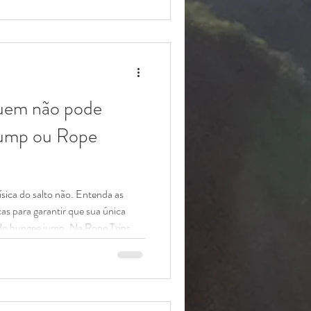
ungee jump ou rope jump?" A
ontado no dia. A resposta
ua segurança) envolve entender
Quem não pode
Jump ou Rope
ísica do salto não. Entenda as
as para garantir que sua única
 do bungee jump. Na Rope Trips ,
 e garantir que você volte inteiro
nvolve risco calculado. E parte
ossas cordas ou mosquetões, mas
 de Bungee Jump ou Rope Jump gera