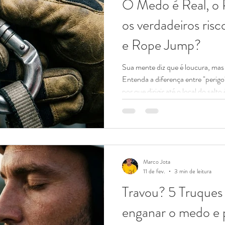
O Medo é Real, o 
os verdadeiros ri
e Rope Jump?
Sua mente diz que é loucura, mas
Entenda a diferença entre "perigo
por que dirigir até o local do salt
do que pular de bungee jump. Vam
na beira da plataforma, seu céreb
está em perigo mortal. É uma reaç
que você deve fazer ao seu cérebr
apenas assust
Marco Jota
11 de fev.
3 min de leitura
Travou? 5 Truques
enganar o medo e p