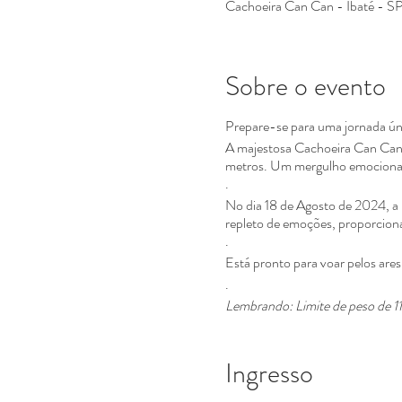
Cachoeira Can Can - Ibaté - SP,
Sobre o evento
Prepare-se para uma jornada úni
A majestosa Cachoeira Can Can,
metros. Um mergulho emocionan
.
No dia 18 de Agosto de 2024, a 
repleto de emoções, proporciona
.
Está pronto para voar pelos ares
.
Lembrando: Limite de peso de 1
.
#RopeTrips #RopeJump #Aven
Ingresso