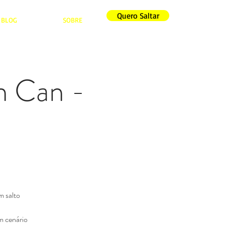
Quero Saltar
BLOG
SOBRE
n Can -
m salto
m cenário