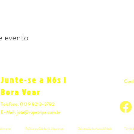
e evento
Junte-se a Nós !
Conh
Bora Voar
Telefone: (11) 9 8213-3782
E-Mail:
jota@ropetrips.com.br
ecebimento
Política de Gestão de Segurança
Declaração de Acessibilidade
Termo d