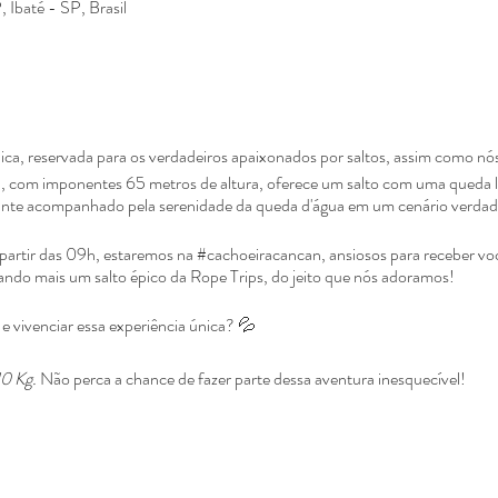
 Ibaté - SP, Brasil
ca, reservada para os verdadeiros apaixonados por saltos, assim como nó
 com imponentes 65 metros de altura, oferece um salto com uma queda l
te acompanhado pela serenidade da queda d'água em um cenário verdad
partir das 09h, estaremos na #cachoeiracancan, ansiosos para receber vo
ndo mais um salto épico da Rope Trips, do jeito que nós adoramos!
 e vivenciar essa experiência única? 💦
10 Kg.
Não perca a chance de fazer parte dessa aventura inesquecível!
turaNaCachoeira #CachoeiraCanCan