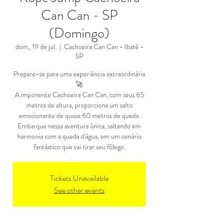
Can Can - SP
(Domingo)
dom., 19 de jul.
  |  
Cachoeira Can Can - Ibaté -
SP
Prepare-se para uma experiência extraordinária
🚀
A imponente Cachoeira Can Can, com seus 65
metros de altura, proporciona um salto
emocionante de quase 60 metros de queda.
Embarque nessa aventura única, saltando em
harmonia com a queda d'água, em um cenário
fantástico que vai tirar seu fôlego.
Tickets Unavailable
See other events