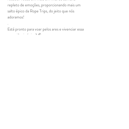
repleto de emoções, proporcionando mais um 
salto épico da Rope Trips, do jeito que nós 
adoramos!
.
Está pronto para voar pelos ares e vivenciar essa 
experiência única? 💦
Saiba Mais >
Compartilhe este evento
Junte-se a Nós
!
Bora Voar