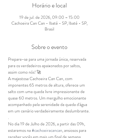
Horário e local
19 de jul. de 2026, 09:00 – 15:00
Cachoeira Can Can - Ibaté - SP, Ibaté - SP,
Brasil
Sobre o evento
Prepare-se para uma jornada única, reservada 
para os verdadeiros apaixonados por saltos, 
assim como nós! 🚀
A majestosa Cachoeira Can Can, com 
imponentes 65 metros de altura, oferece um 
salto com uma queda livre impressionante de 
quase 60 metros. Um mergulho emocionante 
acompanhado pela serenidade da queda d'água 
em um cenário verdadeiramente deslumbrante.
.
No dia 19 de Julho de 2026, a partir das 09h, 
estaremos na 
#cachoeiracancan
, ansiosos para 
receber vocês em mais um final de semana 